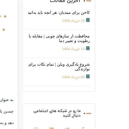
آخرین مقالات
کاخن برای مبتدیان: هر آنچه باید بدانید
م
10 خرداد 1404
محافظت از سازهای چوبی | مقابله با
رطوبت و تغییر دما
14 خرداد 1404
شروع یادگیری ویلن | تمام نکات برای
نوازندگی
08 خرداد 1404
به عنوان
ما رو در شبکه های اجتماعی
چندین با
دنبال کنید
دهد و به