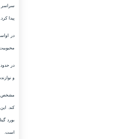
سراسر ار
پیدا کرد.
در اواسط
محبوبیت 
در حدود 
و نوازند
مشخص تری
کند. ای
بورد گیت
است.