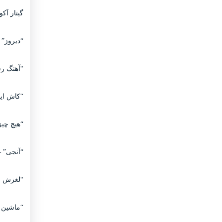
گیتار آک
“دیروز” –
“آهنگ رس
“کاش این
“هیچ چیز
“آنجی” –
“لغزش زمین” – 
“ماشین 