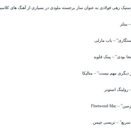
وستیک زهی فولادی به عنوان ساز برجسته ملودی در بسیاری از آهنگ های کلاس
 بیتلز
تگاری” – باب مارلی
جا بودی” – پینک فلوید
 دیگری مهم نیست” – متالیکا
 رولینگ استونز
Fleetwood Mac
سریع” – تریسی چپمن