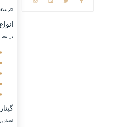
اگر علاق
انواع 
در اینجا
گیتار
اعتقاد ب