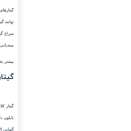
گیتارهای
توانند گ
سراغ گیت
مبتدیانی
بیشتر بخو
گیتار
گیتار کل
نایلون د
آلمانی الاصل است. او در