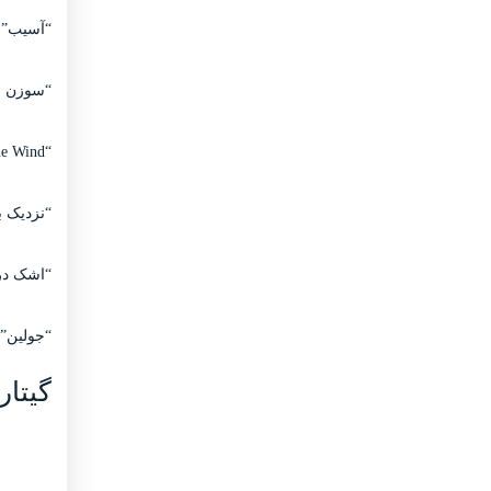
“آسیب” 
“سوزن و 
“Blowin’ in the Wind” – باب دیلن
“نزدیک 
“اشک در 
“جولین” 
گیتار