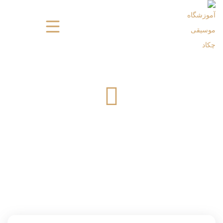
محسن بیگلری – مدرس ني