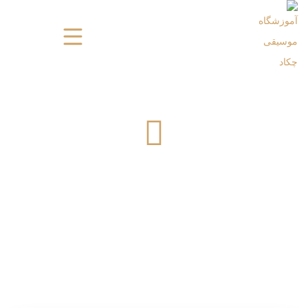
فستیوال دونوازی آموزشگاه موسیقی
چکاد- سانس اول- اسفند 1397