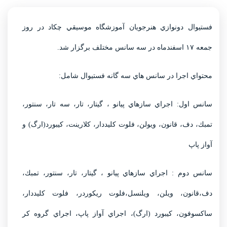
فستيوال دونوازي هنرجويان آموزشگاه موسيقي چكاد در روز
جمعه ١٧ اسفندماه در سه سانس مختلف برگزار شد.
محتواي اجرا در سانس هاي سه گانه فستيوال شامل:
سانس اول: اجراي سازهاي پيانو ، گيتار، تار، سه تار، سنتور،
تمبك، دف، قانون، ويولن، فلوت كليددار، كلارينت، كيبورد(ارگ) و
آواز پاپ
سانس دوم : اجراي سازهاي پيانو ، گيتار، تار، سنتور، تمبك،
دف،قانون، ويلن، ويلنسل،فلوت ريكوردر، فلوت كليددار،
ساكسوفون، كيبورد (ارگ)، اجراي آواز پاپ، اجراي گروه كر