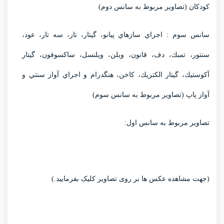
كودكان (تصاویر مربوط به سانس دوم)
سانس سوم : اجراي سازهاي پيانو، گيتار، تار، سه تار، عود،
سنتور، تمبك، دف، قانون، ويلن، ويلنسل، ساكسوفون، گيتار
آكوستيك، گيتار الكتريك، كاخن، هنگدرام و اجراي آواز سنتي و
آواز پاپ (تصاویر مربوط به سانس سوم)
تصاویر مربوط به سانس اول:
(جهت مشاهده عکس ها بر روی تصاویر کلیک بفرمایید.)