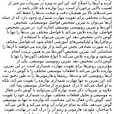
کرده و آن‌ها را اصلاح کند. این امر به ویژه در تمرینات سرعتی از
اهمیت بالایی برخوردار است، زیرا نوازنده باید قادر باشد در
سرعت‌های بالا نیز همچنان دقت و صحت نت‌ها را حفظ کند.
تمرینات مختلفی برای تقویت مهارت شنیداری وجود دارد که از جمله
آن‌ها می‌توان به تمرین تشخیص فواصل موسیقیایی، تشخیص
آکوردها و تمرین رونویسی موسیقی اشاره کرد. در تمرین تشخیص
فواصل، نوازنده تلاش می‌کند تا فواصل مختلف بین نت‌ها را تنها با
گوش دادن تشخیص دهد. این تمرین می‌تواند با استفاده از
نرم‌افزارها و اپلیکیشن‌های آموزشی انجام شود که فواصل مختلف
را به صورت تصادفی پخش می‌کنند و از نوازنده می‌خواهند تا آن‌ها را
شناسایی کند. تمرین تشخیص آکوردها نیز به همین ترتیب انجام
می‌شود و نوازنده تلاش می‌کند تا انواع مختلف آکوردها را تنها با
گوش دادن تشخیص دهد. تمرین رونویسی موسیقی، یکی از
مؤثرترین روش‌ها برای تقویت مهارت شنیداری است. در این تمرین،
نوازنده تلاش می‌کند تا قطعات موسیقی مختلف را با گوش دادن به
آن‌ها رونویسی کند و نت‌ها، ریتم‌ها و هارمونی‌ها را به طور دقیق ثبت
کند. این تمرین نه تنها مهارت شنیداری نوازنده را تقویت می‌کند، بلکه
به او کمک می‌کند تا درک عمیق‌تری از ساختار موسیقی پیدا کند.
علاوه بر تمرینات ذکر شده، نوازندگان می‌توانند با گوش دادن فعال
به موسیقی و تحلیل قطعات مختلف، مهارت شنیداری خود را تقویت
کنند. گوش دادن فعال به این معناست که نوازنده نه تنها به موسیقی
گوش می‌دهد، بلکه به تمام جزئیات آن توجه می‌کند و تلاش می‌کند
تا ساختار، ملودی، هارمونی و ریتم آن را درک کند. در نهایت، تقویت